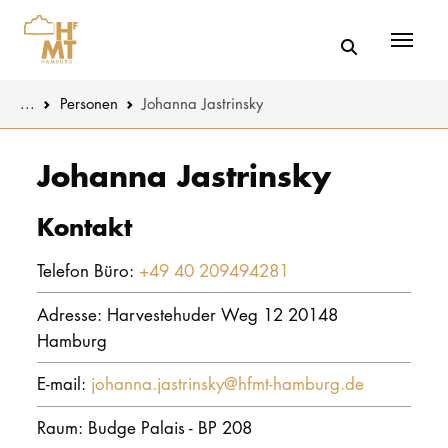
Menü
You are here:
...
Personen
Johanna Jastrinsky
Skip to main content
MUSIK
Aktuelles
Johanna Jastrinsky
THEATER
Über uns
Kontakt
PÄDAGOGIK
Organisatio
Telefon Büro:
+49 40 209494281
WISSENSC
Service
Adresse: Harvestehuder Weg 12 20148
KULTUR- 
Hamburg
Netzwerk
E-mail:
johanna.jastrinsky@hfmt-hamburg.de
HOCHSCHU
Raum: Budge Palais - BP 208
STUDIUM