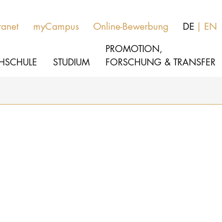
ranet
myCampus
Online-Bewerbung
DE
EN
PROMOTION,
HSCHULE
STUDIUM
FORSCHUNG & TRANSFER
MUSIK
Aktuelles
THEATER
Über uns
PÄDAGOGIK, THERAPIE & WISSENSCHA
Organisation
KULTUR- & MEDIENMANAGEMENT
Service
Netzwerk
HOCHSCHULE