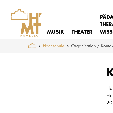
PÄD
THER
MUSIK
THEATER
WISS
You are here:
Hochschule
Organisation
Kontak
Skip to main content
K
Ho
Ha
20