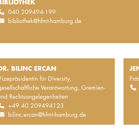
BIBLIOTHEK
040 209494-199
bibliothek@hfmt-hamburg.de
DR. BILINC ERCAN
JE
Vizepräsidentin für Diversity,
Prä
gesellschaftliche Verantwortung, Gremien-
und Rechtsangelegenheiten
+49 40 209494123
bilinc.ercan@hfmt-hamburg.de