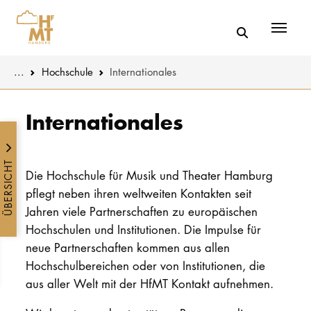
Menü
You are here:
...
Hochschule
Inter­nationales
Skip to main content
MUSIK
Aktuelles
Internationales
THEATER
Über uns
ÜBERSICHT
Die Hochschule für Musik und Theater Hamburg
PÄDAGOGIK
Organisatio
WISSENSC
pflegt neben ihren weltweiten Kontakten seit
Jahren viele Partnerschaften zu europäischen
Service
KULTUR- 
Hochschulen und Institutionen. Die Impulse für
Netzwerk
neue Partnerschaften kommen aus allen
Hochschulbereichen oder von Institutionen, die
HOCHSCHU
aus aller Welt mit der HfMT Kontakt aufnehmen.
STUDIUM