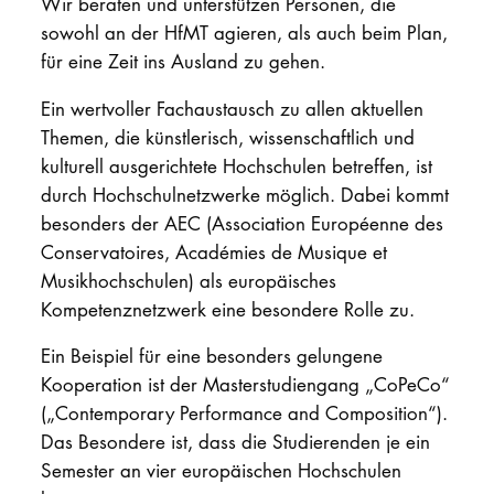
Wir beraten und unterstützen Personen, die
sowohl an der HfMT agieren, als auch beim Plan,
PROMOTION
für eine Zeit ins Ausland zu gehen.
Ein wertvoller Fachaustausch zu allen aktuellen
Intranet
Themen, die künstlerisch, wissenschaftlich und
myCampus
kulturell ausgerichtete Hochschulen betreffen, ist
durch Hochschulnetzwerke möglich. Dabei kommt
Online-Bewerb
besonders der AEC (Association Européenne des
Conservatoires, Académies de Musique et
Musikhochschulen) als europäisches
Kompetenznetzwerk eine besondere Rolle zu.
Ein Beispiel für eine besonders gelungene
Kooperation ist der Masterstudiengang „CoPeCo“
(„Contemporary Performance and Composition“).
Das Besondere ist, dass die Studierenden je ein
Semester an vier europäischen Hochschulen