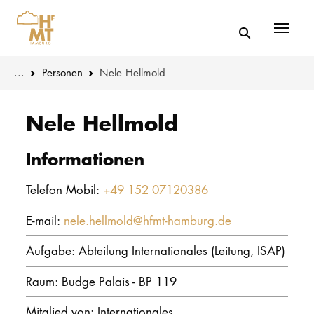
Menü
You are here:
...
Personen
Nele Hellmold
Skip to main content
MUSIK
Aktuelles
Nele Hellmold
THEATER
Über uns
Informationen
PÄDAGOGIK
Organisatio
Telefon Mobil:
+49 152 07120386
WISSENSC
Service
E-mail:
nele.hellmold@hfmt-hamburg.de
KULTUR- 
Netzwerk
Aufgabe: Abteilung Internationales (Leitung, ISAP)
HOCHSCHU
Raum: Budge Palais - BP 119
STUDIUM
Mitglied von: Internationales