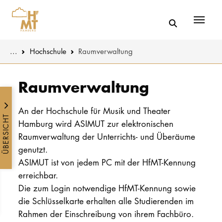
Menü
You are here:
...
Hochschule
Raumverwaltung
Skip to main content
MUSIK
Aktuelles
Raumverwaltung
THEATER
Über uns
An der Hochschule für Musik und Theater
ÜBERSICHT
Hamburg wird ASIMUT zur elektronischen
PÄDAGOGIK
Organisatio
Raumverwaltung der Unterrichts- und Überäume
WISSENSC
genutzt.
Service
KULTUR- 
ASIMUT ist von jedem PC mit der HfMT-Kennung
erreichbar.
Netzwerk
Die zum Login notwendige HfMT-Kennung sowie
HOCHSCHU
die Schlüsselkarte erhalten alle Studierenden im
Rahmen der Einschreibung von ihrem Fachbüro.
STUDIUM