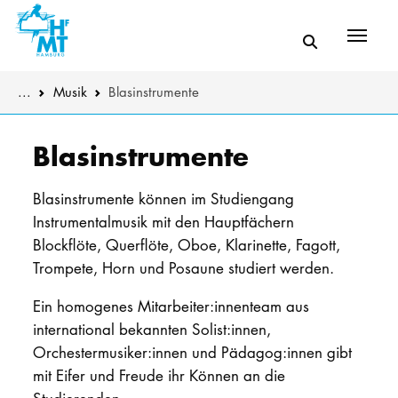
Menü
You are here:
...
Musik
Blasinstrumente
Skip to main content
MUSIK
Die Musikdek
Blasinstrumente
THEATER
Instrumental
Blasinstrumente können im Studiengang
Instrumentalmusik mit den Hauptfächern
PÄDAGOGIK
Komposition 
Blockflöte, Querflöte, Oboe, Klarinette, Fagott,
WISSENSC
Trompete, Horn und Posaune studiert werden.
Weitere Stu
KULTUR- 
Ein homogenes Mitarbeiter:innenteam aus
Weitere Pro
international bekannten Solist:innen,
HOCHSCHU
Orchestermusiker:innen und Pädagog:innen gibt
Klangkörper
mit Eifer und Freude ihr Können an die
STUDIUM