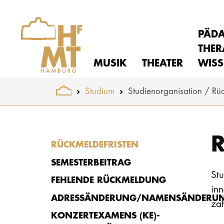
PÄD
THER
MUSIK
THEATER
WISS
You are here:
Studium
Studienorganisation
Rü
Skip to main content
RÜCKMELDEFRISTEN
SEMESTERBEITRAG
Stu
FEHLENDE RÜCKMELDUNG
inn
ADRESSÄNDERUNG/NAMENSÄNDERU
za
KONZERTEXAMENS (KE)-