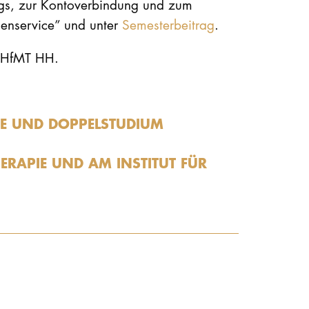
ags, zur Kontoverbindung und zum
ienservice” und unter
Semesterbeitrag
.
STUDIUM
r HfMT HH.
PROMOTION, FORSCHUNG & TRANSFER
Intranet
E UND DOPPELSTUDIUM
myCampus
ERAPIE UND AM INSTITUT FÜR
Online-Bewerbung