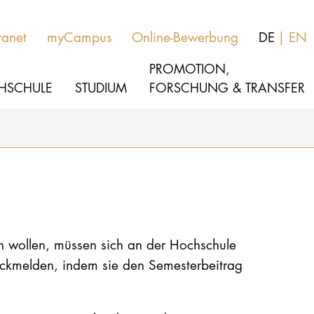
ranet
myCampus
Online-Bewerbung
DE
EN
PROMOTION,
HSCHULE
STUDIUM
FORSCHUNG & TRANSFER
MUSIK
Studienangebote
THEATER
Bewerben
PÄDAGOGIK, THERAPIE & WISSENSCHA
Studienorganisation
en wollen, müssen sich an der Hochschule
rückmelden, indem sie den Semesterbeitrag
KULTUR- & MEDIENMANAGEMENT
Service
HOCHSCHULE