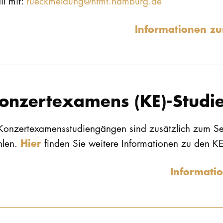
il mit:
rueckmeldung@hfmt.hamburg.de
Informationen z
onzertexamens (KE)-Studi
 Konzertexamensstudiengängen sind zusätzlich zum S
Hier
hlen.
finden Sie weitere Informationen zu den K
Informati