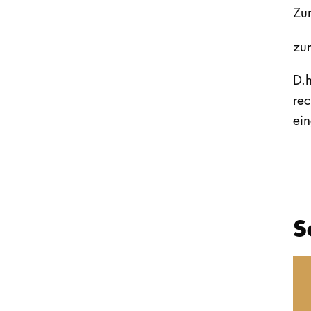
Zu
zu
D.
re
ein
S