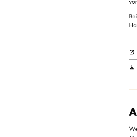
vor
Be
Ha
A
Wen