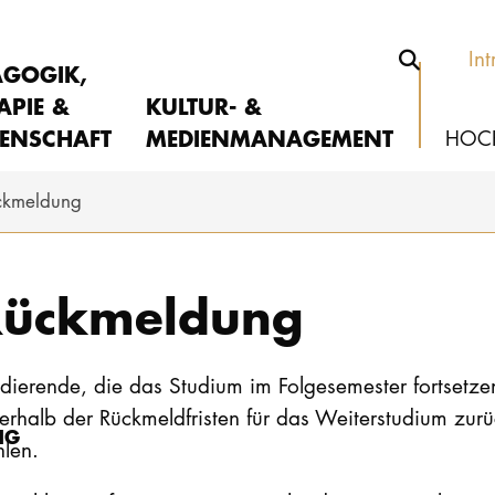
Int
AGOGIK,
APIE &
KULTUR- &
ENSCHAFT
MEDIENMANAGEMENT
HOC
ckmeldung
Rückmeldung
dierende, die das Studium im Folgesemester fortsetz
erhalb der Rückmeldfristen für das Weiterstudium zu
NG
hlen.