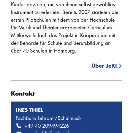
Kinder dazu an, ein von ihnen selbst gewähltes
Konstantin Heintel
(Gesang)
Instrument zu erlernen. Bereits 2007 starteten die
ersten Pilotschulen mit dem von der Hochschule
Johannes Huth
*
(E-Bass)
für Musik und Theater erarbeiteten Curriculum.
Gerd Jordan
Mittlerweile läuft das Projekt in Kooperation mit
der Behörde für Schule und Berufsbildung an
Wolfgang Jüptner
*
(E-Gitarre)
über 70 Schulen in Hamburg.
Svetoslav Karparov
(Klavier)
Über JeKI
Prof. Imme-Jeanne Klett
*
(Flöte)
Ebba Maria Künning Zeijl
*
(Blockflöte)
Kontakt
Fabian Lachenmaier
*
(Fagott)
INES THIEL
Prof. Clemens Malich
(Violoncello)
Fachbüro Lehramt/Schulmusik
Prof. Ljudmila Minnibaeva
(Violine)
+49 40 209494226