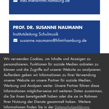
ines.thiel@hfmt.hamburg.de
Carolin Ohnimus
(Violine)
Prof. Hans-Jörg Packeiser
*
(Trompete)
Prof. Henning Pohlmann
(Musiktheorie und
PROF. DR. SUSANNE NAUMANN
Gehörbildung)
Institutsleitung Schulmusik
susanne.naumann@hfmt-hamburg.de
Prof. Joachim Preu
(Posaune)
Astrid Schmidt
*
(Gesang (Schulmusik & EMP))
Wir verwenden Cookies, um Inhalte und Anzeigen zu
Naomi Seiler
*
(Viola)
personalisieren, Funktionen für soziale Medien anbieten zu
können und die Zugriffe auf unserer Website zu analysieren.
Erek Siebel
(Klavier)
Außerdem geben wir Informationen zu Ihrer Verwendung
unserer Website an unsere Partner für soziale Medien,
Dr. Benjamin Sprick
(Violoncello)
Werbung und Analysen weiter. Unsere Partner führen diese
Impressum
Newsletter
Informationen möglicherweise mit weiteren Daten zusammen,
Sabine Szameit
*
(Gesang)
Datenschutz
Barrierefreiheit
die Sie ihnen bereitgestellt haben oder die sie im Rahmen
Ihrer Nutzung der Dienste gesammelt haben. Weitere
Kontakt
Rainer Thomsen
*
(Gesang)
Informationen finden Sie in der
Datenschutzerklärung
.