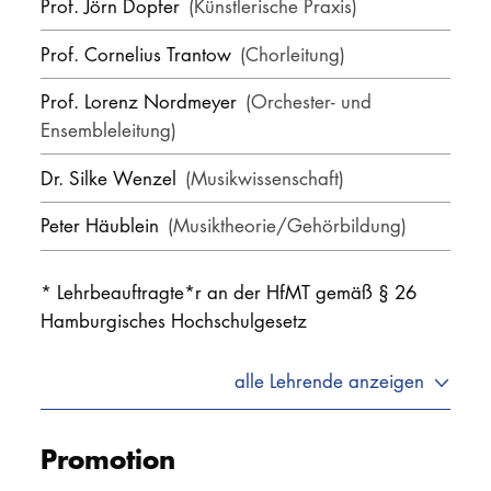
Prof. Jörn Dopfer
(Künstlerische Praxis)
Prof. Cornelius Trantow
(Chorleitung)
Prof. Lorenz Nordmeyer
(Orchester- und
Ensembleleitung)
Dr. Silke Wenzel
(Musikwissenschaft)
Peter Häublein
(Musiktheorie/Gehörbildung)
Prof. Stephan Krause
* Lehrbeauftragte*r an der HfMT gemäß § 26
Bantzer
(Schlagzeug/Percussion in der
Hamburgisches Hochschulgesetz
Schulpraxis)
Prof. Michael Huhn
(Musik und Inklusion)
alle Lehrende anzeigen
Prof. Elisabeth Pelz
(MuB/Rhythmik -
Promotion
körperorientierte Lehre)