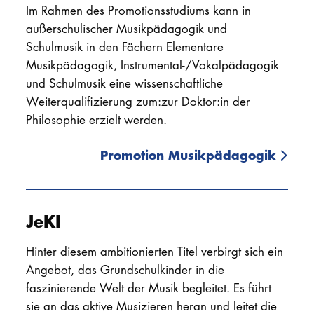
Prof. Beate Aanderud
*
(Oboe)
Im Rahmen des Promotionsstudiums kann in
außerschulischer Musikpädagogik und
Prof. Dr. Winfried Adelmann
(Gesang)
Schulmusik in den Fächern Elementare
Musikpädagogik, Instrumental-/Vokalpädagogik
Prof. Matthias Albrecht
(Klarinette)
und Schulmusik eine wissenschaftliche
Thomas Arp
*
(Schlagzeug)
Weiterqualifizierung zum:zur Doktor:in der
Philosophie erzielt werden.
Gabriel Coburger
*
(Saxophon)
Promotion Musikpädagogik
Nicole Dellabona
(Gesang (Schulmusik, EMP,
Regie Musiktheater))
Prof. Ernst Friedrich Felsch
(Saxophon)
JeKI
Karsten Glinski
*
(Saxophon)
Hinter diesem ambitionierten Titel verbirgt sich ein
Angebot, das Grundschulkinder in die
Prof. Dan Gottshall
(Jazz-Posaune)
faszinierende Welt der Musik begleitet. Es führt
Martina Hamberg Möbius
(Gesang)
sie an das aktive Musizieren heran und leitet die