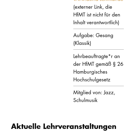
(externer Link, die
PROMOTION
HfMT ist nicht für den
Inhalt verantwortlich)
Intranet
Aufgabe: Gesang
(Klassik)
myCampus
Lehrbeauftragte*r an
Online-Bewerb
der HfMT gemäß § 26
Hamburgisches
Hochschulgesetz
Mitglied von: Jazz,
Schulmusik
Aktuelle Lehrveranstaltungen