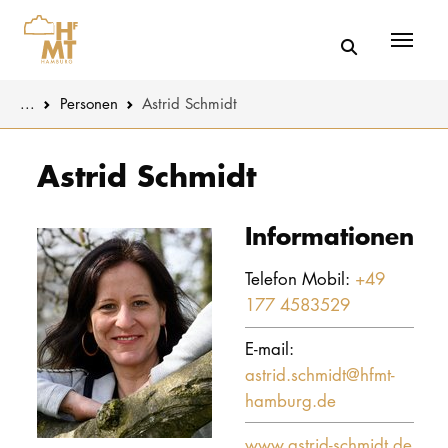
Menü
You are here:
...
Personen
Astrid Schmidt
Skip to main content
MUSIK
Aktuelles
Astrid Schmidt
THEATER
Über uns
Informationen
PÄDAGOGIK
Organisatio
WISSENSC
Telefon Mobil:
+49
177 4583529
Service
KULTUR- 
E-mail:
Netzwerk
astrid.schmidt@hfmt-
HOCHSCHU
hamburg.de
STUDIUM
www.astrid-schmidt.de