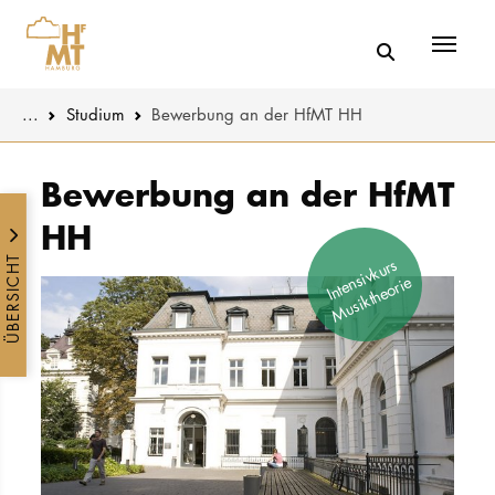
Menü
You are here:
...
Studium
Bewerbung an der HfMT HH
Skip to main content
MUSIK
Studienange
Bewerbung an der HfMT
HH
THEATER
Bewerben
ÜBERSICHT
Intensivkurs
Musiktheorie
PÄDAGOGIK
Studienorgan
WISSENSC
Service
KULTUR- 
HOCHSCHU
STUDIUM