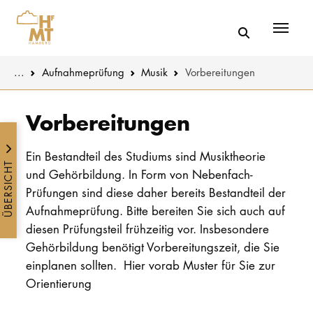
Menü
You are here:
...
Aufnahmeprüfung
Musik
Vorbereitungen
Skip to main content
MUSIK
Studienange
Vorbereitungen
THEATER
Bewerben
Ein Bestandteil des Studiums sind Musiktheorie
ÜBERSICHT
und Gehörbildung. In Form von Nebenfach-
PÄDAGOGIK
Studienorgan
Prüfungen sind diese daher bereits Bestandteil der
WISSENSC
Aufnahmeprüfung. Bitte bereiten Sie sich auch auf
Service
KULTUR- 
diesen Prüfungsteil frühzeitig vor. Insbesondere
Gehörbildung benötigt Vorbereitungszeit, die Sie
einplanen sollten. Hier vorab Muster für Sie zur
HOCHSCHU
Orientierung
STUDIUM