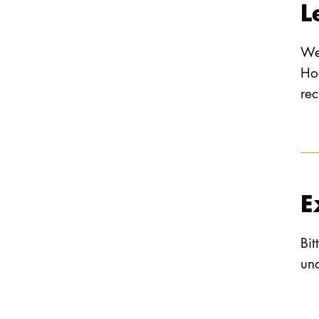
L
Wen
Ho
re
E
Bit
un