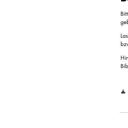
Bit
geb
Las
bzw
Hin
Bib