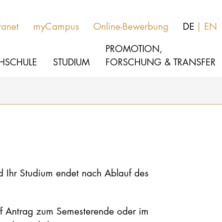
ranet
myCampus
Online-Bewerbung
DE
EN
PROMOTION,
HSCHULE
STUDIUM
FORSCHUNG & TRANSFER
MUSIK
Studienangebote
THEATER
Bewerben
PÄDAGOGIK, THERAPIE & WISSENSCHA
Studienorganisation
d Ihr Studium endet nach Ablauf des
KULTUR- & MEDIENMANAGEMENT
Service
auf Antrag zum Semesterende oder im
HOCHSCHULE