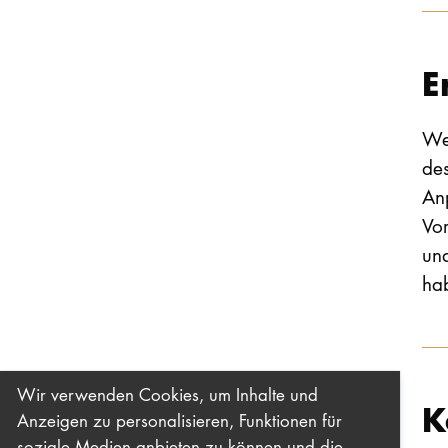
E
We
de
An
Vor
un
hab
Wir verwenden Cookies, um Inhalte und
K
Anzeigen zu personalisieren, Funktionen für
soziale Medien anbieten zu können und die