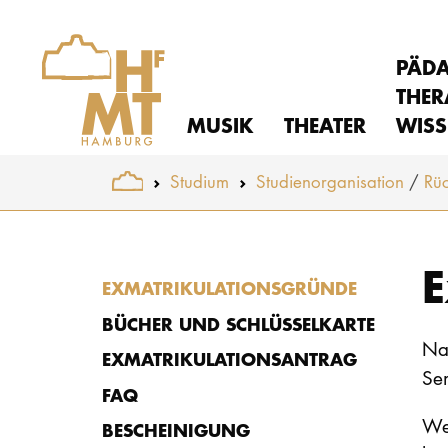
PÄD
THER
MUSIK
THEATER
WISS
You are here:
Studium
Studienorganisation
Rü
Skip to main content
E
EXMATRIKULATIONSGRÜNDE
BÜCHER UND SCHLÜSSELKARTE
Na
EXMATRIKULATIONSANTRAG
Se
FAQ
We
BESCHEINIGUNG