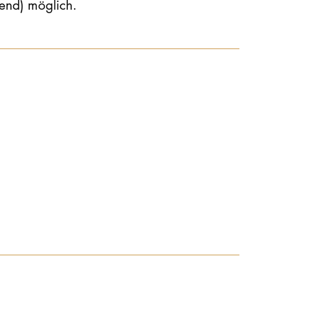
end) möglich.
STUDIUM
PROMOTION, FORSCHUNG & TRANSFER
Intranet
myCampus
Online-Bewerbung