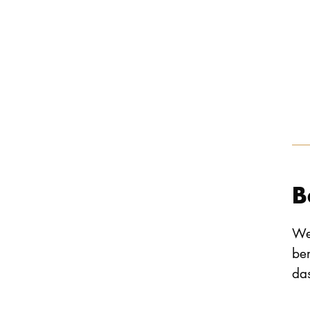
B
We
be
das