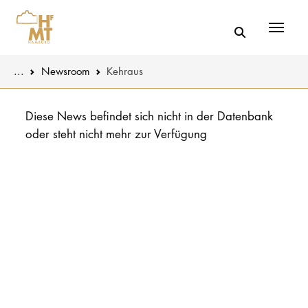
Menü
You are here:
...
Newsroom
Kehraus
Skip to main content
MUSIK
Aktuelles
Diese News befindet sich nicht in der Datenbank
oder steht nicht mehr zur Verfügung
THEATER
Über uns
PÄDAGOGIK
Organisatio
WISSENSC
Service
KULTUR- 
Netzwerk
HOCHSCHU
STUDIUM