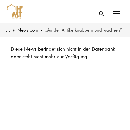
Menü
You are here:
...
Newsroom
„An der Antike knabbern und wachsen“
Skip to main content
MUSIK
Aktuelles
Diese News befindet sich nicht in der Datenbank
oder steht nicht mehr zur Verfügung
THEATER
Über uns
PÄDAGOGIK
Organisatio
WISSENSC
Service
KULTUR- 
Netzwerk
HOCHSCHU
STUDIUM