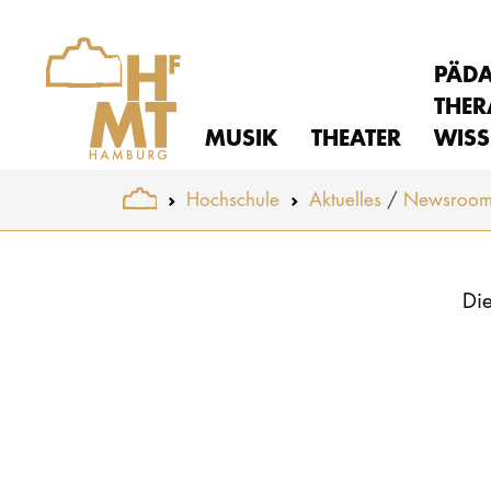
PÄD
THER
MUSIK
THEATER
WISS
You are here:
Hochschule
Aktuelles
Newsroo
Skip to main content
Die