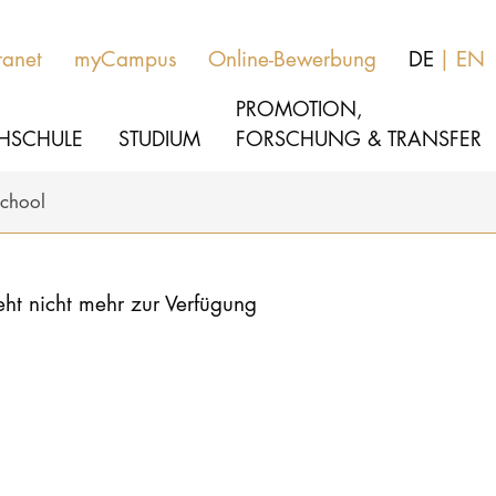
ranet
myCampus
Online-Bewerbung
DE
EN
PROMOTION,
HSCHULE
STUDIUM
FORSCHUNG & TRANSFER
School
MUSIK
Aktuelles
eht nicht mehr zur Verfügung
THEATER
Über uns
PÄDAGOGIK, THERAPIE & WISSENSCHA
Organisation
KULTUR- & MEDIENMANAGEMENT
Service
Netzwerk
HOCHSCHULE