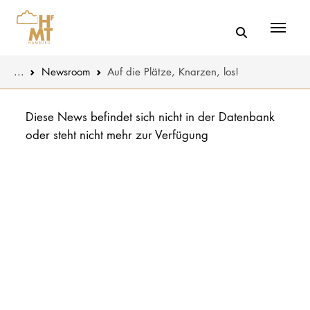
Menü
You are here:
...
Newsroom
Auf die Plätze, Knarzen, los!
Skip to main content
MUSIK
Aktuelles
Diese News befindet sich nicht in der Datenbank
oder steht nicht mehr zur Verfügung
THEATER
Über uns
PÄDAGOGIK
Organisatio
WISSENSC
Service
KULTUR- 
Netzwerk
HOCHSCHU
STUDIUM