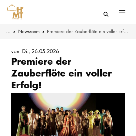
Menü
You are here:
...
Newsroom
Premiere der Zauberflöte ein voller Erfolg!
Skip to main content
MUSIK
Aktuelles
vom Di., 26.05.2026
Premiere der
THEATER
Über uns
Zauberflöte ein voller
PÄDAGOGIK
Organisatio
Erfolg!
WISSENSC
Service
KULTUR- 
Netzwerk
HOCHSCHU
STUDIUM