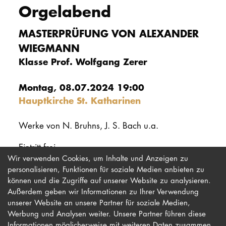
Orgelabend
PROMOTION
MASTERPRÜFUNG VON ALEXANDER
WIEGMANN
Intranet
Klasse Prof. Wolfgang Zerer
myCampus
Montag, 08.07.2024 19:00
Online-Bewerb
Hauptkirche St. Katharinen
Werke von N. Bruhns, J. S. Bach u.a.
Eintritt frei
Wir verwenden Cookies, um Inhalte und Anzeigen zu
personalisieren, Funktionen für soziale Medien anbieten zu
können und die Zugriffe auf unserer Website zu analysieren.
Außerdem geben wir Informationen zu Ihrer Verwendung
unserer Website an unsere Partner für soziale Medien,
Werbung und Analysen weiter. Unsere Partner führen diese
Impressum
Newsletter
Informationen möglicherweise mit weiteren Daten zusammen,