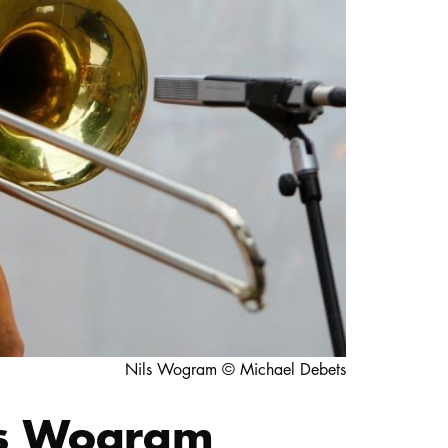
STUDIUM
PROMOTION, FORSCHUNG & TRANSFER
Intranet
myCampus
Online-Bewerbung
Nils Wogram © Michael Debets
ils Wogram