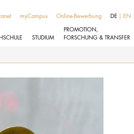
ranet
myCampus
Online-Bewerbung
DE
EN
PROMOTION,
HSCHULE
STUDIUM
FORSCHUNG & TRANSFER
MUSIK
Aktuelles
THEATER
Über uns
PÄDAGOGIK, THERAPIE & WISSENSCHA
Organisation
KULTUR- & MEDIENMANAGEMENT
Service
Netzwerk
HOCHSCHULE