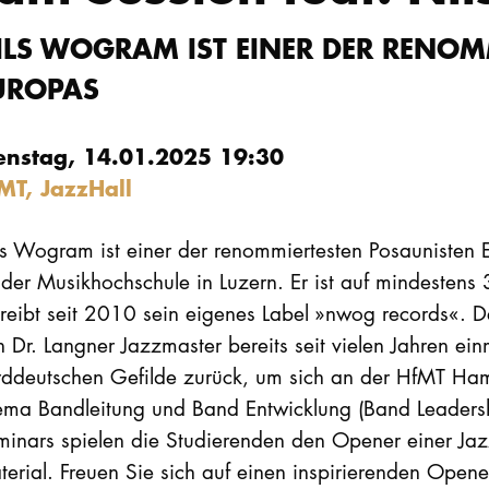
ILS WOGRAM IST EINER DER RENOM
UROPAS
enstag, 14.01.2025 19:30
MT, JazzHall
s Wogram ist einer der renommiertesten Posaunisten 
der Musikhochschule in Luzern. Er ist auf mindestens
treibt seit 2010 sein eigenes Label »nwog records«. 
 Dr. Langner Jazzmaster bereits seit vielen Jahren ein
rddeutschen Gefilde zurück, um sich an der HfMT Ha
ema Bandleitung und Band Entwicklung (Band Leaders
minars spielen die Studierenden den Opener einer Jaz
erial. Freuen Sie sich auf einen inspirierenden Opene