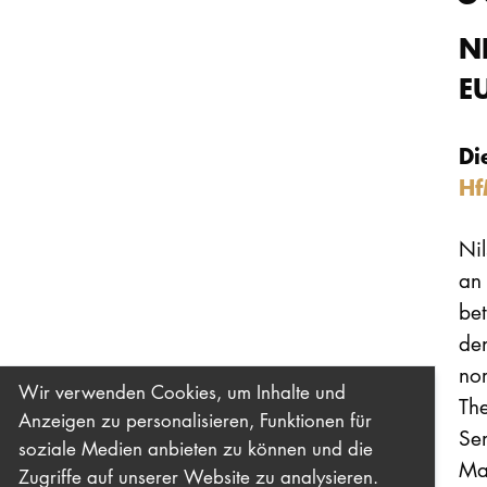
N
E
Di
Hf
Nil
an 
be
den
no
Wir verwenden Cookies, um Inhalte und
Th
Anzeigen zu personalisieren, Funktionen für
Se
soziale Medien anbieten zu können und die
Mat
Zugriffe auf unserer Website zu analysieren.