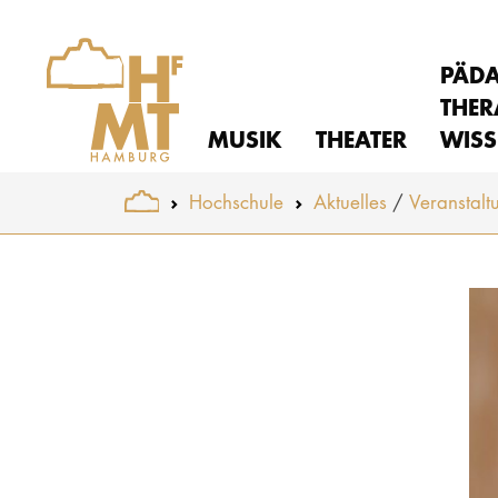
PÄD
THER
MUSIK
THEATER
WISS
You are here:
Hochschule
Aktuelles
Veranstalt
Skip to main content