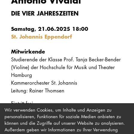
Antonio Vivaldi
PROMOTION
DIE VIER JAHRESZEITEN
Samstag, 21.06.2025 18:00
Intranet
St. Johannis Eppendorf
myCampus
Mitwirkende
Online-Bewerb
Studierende der Klasse Prof. Tanja Becker-Bender
(Violine) der Hochschule für Musik und Theater
Hamburg
Kammerorchester St. Johannis
Leitung: Rainer Thomsen
Eintritt frei
Wir verwenden Cookies, um Inhalte und Anzeigen zu
personalisieren, Funktionen für soziale Medien anbieten zu
können und die Zugriffe auf unserer Website zu analysieren.
Außerdem geben wir Informationen zu Ihrer Verwendung