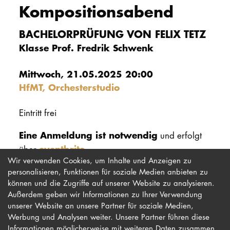
Kompositionsabend
PROMOTION
BACHELORPRÜFUNG VON FELIX TETZ
Klasse Prof. Fredrik Schwenk
Intranet
Mittwoch, 21.05.2025 20:00
myCampus
HfMT, Orchesterstudio
Online-Bewerb
Eintritt frei
Eine Anmeldung ist notwendig
und erfolgt
eventbrite
über
.
Wir verwenden Cookies, um Inhalte und Anzeigen zu
personalisieren, Funktionen für soziale Medien anbieten zu
können und die Zugriffe auf unserer Website zu analysieren.
Außerdem geben wir Informationen zu Ihrer Verwendung
unserer Website an unsere Partner für soziale Medien,
Werbung und Analysen weiter. Unsere Partner führen diese
Impressum
Newsletter
Informationen möglicherweise mit weiteren Daten zusammen,