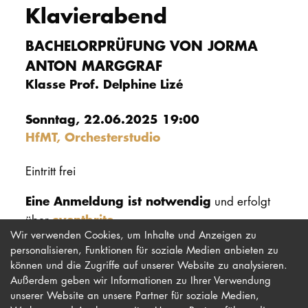
Klavierabend
PROMOTION
BACHELORPRÜFUNG VON JORMA
ANTON MARGGRAF
Intranet
Klasse Prof. Delphine Lizé
myCampus
Sonntag, 22.06.2025 19:00
Online-Bewerb
HfMT, Orchesterstudio
Eintritt frei
Eine Anmeldung ist notwendig
und erfolgt
eventbrite
über
.
Wir verwenden Cookies, um Inhalte und Anzeigen zu
personalisieren, Funktionen für soziale Medien anbieten zu
können und die Zugriffe auf unserer Website zu analysieren.
Außerdem geben wir Informationen zu Ihrer Verwendung
unserer Website an unsere Partner für soziale Medien,