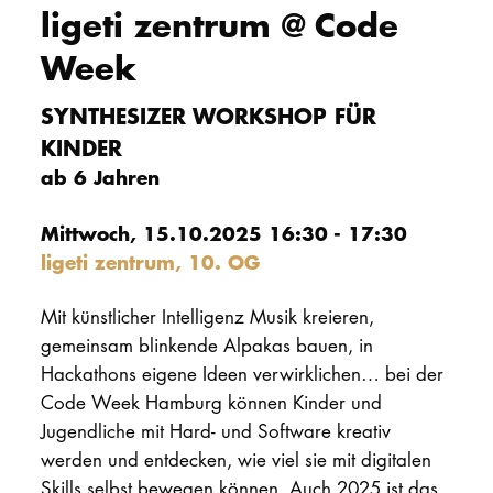
ligeti zentrum @ Code
PROMOTION
Week
Intranet
SYNTHESIZER WORKSHOP FÜR
KINDER
myCampus
ab 6 Jahren
Online-Bewerb
Mittwoch, 15.10.2025 16:30 - 17:30
ligeti zentrum, 10. OG
Mit künstlicher Intelligenz Musik kreieren,
gemeinsam blinkende Alpakas bauen, in
Hackathons eigene Ideen verwirklichen… bei der
Code Week Hamburg können Kinder und
Jugendliche mit Hard- und Software kreativ
werden und entdecken, wie viel sie mit digitalen
Skills selbst bewegen können. Auch 2025 ist das