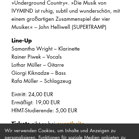
»Underground Country«. »Die Musik von
IVYMIND ist ruhig, subtil und wunderschön, mit
einem großartigen Zusammenspiel der vier
Musiker.« – John Helliwell (SUPERTRAMP)
Line-Up
Samantha Wright – Klarinette
Rainer Piwek – Vocals
Lothar Müller – Gitarre
Giorgi Kiknadze – Bass
Rafa Müller – Schlagzeug
Eintritt: 24,00 EUR
Ermäßigt: 19,00 EUR
HfMT-Studierende: 5,00 EUR
Tickets
eventbrite
gibt es bei
.
Wir verwenden Cookies, um Inhalte und Anzeigen zu
personalisieren, Funktionen für soziale Medien anbieten zu