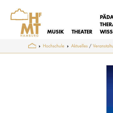
PÄD
THER
MUSIK
THEATER
WISS
You are here:
Hochschule
Aktuelles
Veranstalt
Skip to main content