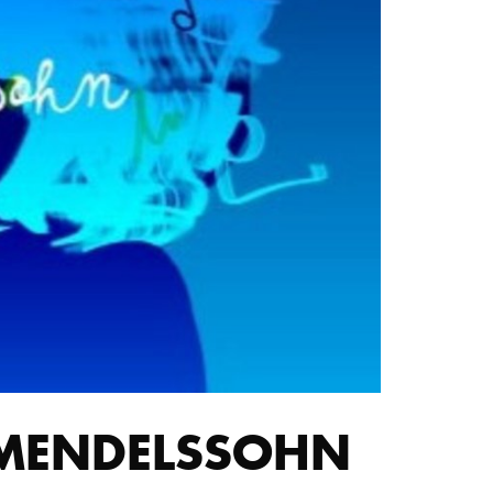
STUDIUM
PROMOTION, FORSCHUNG & TRANSFER
Intranet
myCampus
Online-Bewerbung
 MENDELSSOHN