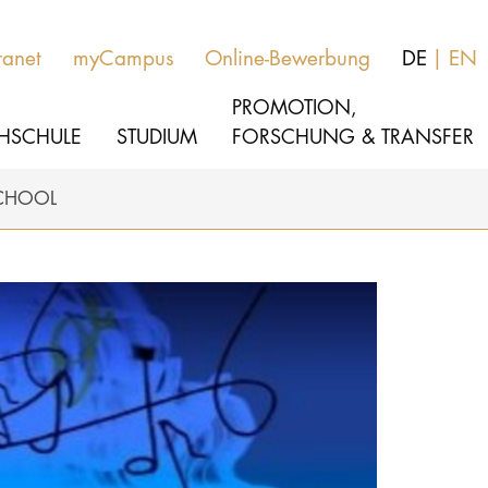
ranet
myCampus
Online-Bewerbung
DE
EN
PROMOTION,
HSCHULE
STUDIUM
FORSCHUNG & TRANSFER
SCHOOL
MUSIK
Aktuelles
THEATER
Über uns
PÄDAGOGIK, THERAPIE & WISSENSCHA
Organisation
KULTUR- & MEDIENMANAGEMENT
Service
Netzwerk
HOCHSCHULE