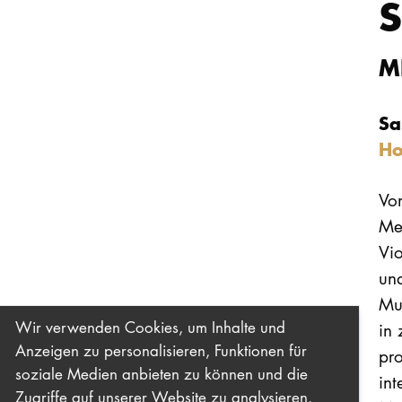
M
Sa
Ho
Vo
Men
Vi
un
Mu
Wir verwenden Cookies, um Inhalte und
in 
Anzeigen zu personalisieren, Funktionen für
pro
soziale Medien anbieten zu können und die
int
Zugriffe auf unserer Website zu analysieren.