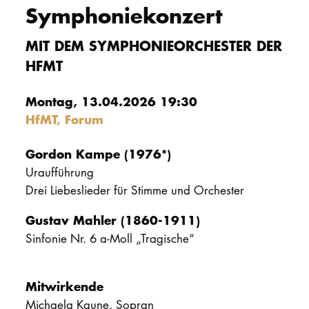
Symphoniekonzert
PROMOTION
MIT DEM SYMPHONIEORCHESTER DER
HFMT
Intranet
Montag, 13.04.2026 19:30
myCampus
HfMT, Forum
Online-Bewerb
Gordon Kampe (1976*)
Uraufführung
Drei Liebeslieder für Stimme und Orchester
Gustav Mahler (1860-1911)
Sinfonie Nr. 6 a-Moll „Tragische“
Mitwirkende
Michaela Kaune, Sopran