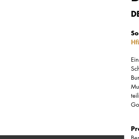
D
So
Hf
Ein
Sch
Bu
Mu
te
Gos
P
Be