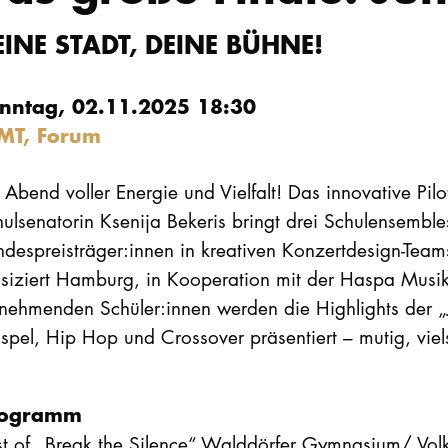
EINE STADT, DEINE BÜHNE!
nntag, 02.11.2025 18:30
MT, Forum
 Abend voller Energie und Vielfalt! Das innovative Pil
ulsenatorin Ksenija Bekeris bringt drei Schulensemble
ndespreisträger:innen in kreativen Konzertdesign-Tea
siziert Hamburg, in Kooperation mit der Haspa Musi
ilnehmenden Schüler:innen werden die Highlights der 
pel, Hip Hop und Crossover präsentiert – mutig, viels
rogramm
st of „Break the Silence“ Walddörfer Gymnasium/ Vol