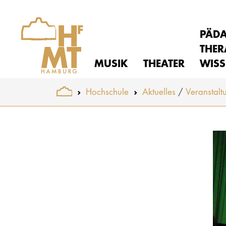
PÄD
THER
MUSIK
THEATER
WISS
You are here:
Hochschule
Aktuelles
Veranstalt
Skip to main content