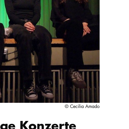
STUDIUM
PROMOTION, FORSCHUNG & TRANSFER
Intranet
myCampus
Online-Bewerbung
© Cecilia Amado
nge Konzerte