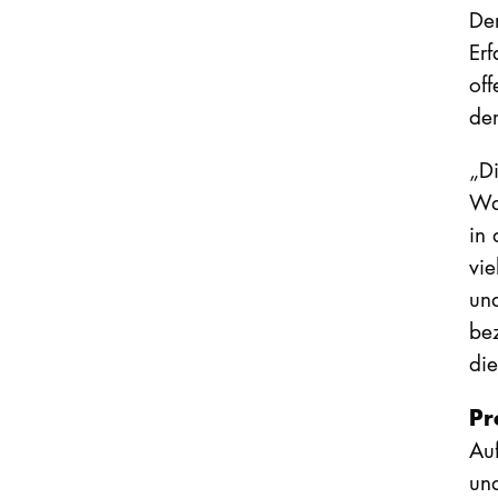
De
Er
of
der
„Di
Wa
in 
vie
un
be
die
P
Auf
un