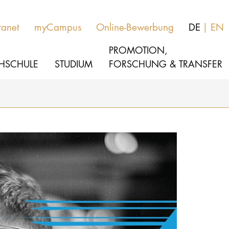
ranet
myCampus
Online-Bewerbung
DE
EN
PROMOTION,
HSCHULE
STUDIUM
FORSCHUNG & TRANSFER
MUSIK
Aktuelles
THEATER
Über uns
PÄDAGOGIK, THERAPIE & WISSENSCHA
Organisation
KULTUR- & MEDIENMANAGEMENT
Service
Netzwerk
HOCHSCHULE