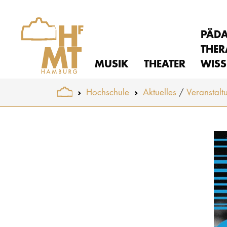
PÄD
THER
MUSIK
THEATER
WISS
You are here:
Hochschule
Aktuelles
Veranstalt
Skip to main content