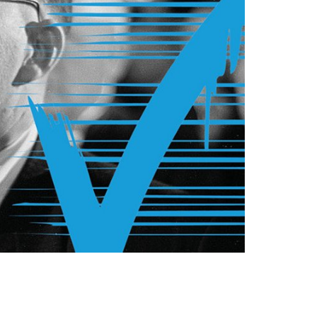
STUDIUM
PROMOTION, FORSCHUNG & TRANSFER
Intranet
myCampus
Online-Bewerbung