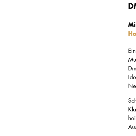
D
Mi
Ho
Ei
Mu
Dm
Ide
Ne
Sc
Klä
hei
Aus