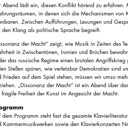
r Abend lädt ein, diesen Konflikt hörend zu erfahren
fahrungsräumen, in denen sich die Mechanismen von K
fenbaren. Zwischen Aufführungen, Lesungen und Gespr
 den Klang als politische Sprache begreift.
ssonanz der Macht“ zeigt, wie Musik in Zeiten des Ter
hrheit in Zwischentönen, Ironien und Brüchen bewah
der das russische Regime einen brutalen Angriffskrieg 
len Stellen spüren, wie verletzbar Demokratien sind 
d Frieden auf dem Spiel stehen, müssen wir umso mehr
ziehen. „Dissonanz der Macht“ ist ein Abend über d
 fragile Freiheit der Kunst im Angesicht der Macht.
rogramm
 dem Programm steht fast die gesamte Klavierliteratur
d Kammermusikwerken sowie den Klavierkonzerten Nr.