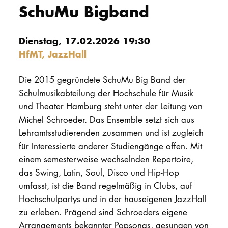
SchuMu Bigband
PROMOTION
Dienstag, 17.02.2026 19:30
Intranet
HfMT, JazzHall
myCampus
Die 2015 gegründete SchuMu Big Band der
Schulmusikabteilung der Hochschule für Musik
Online-Bewerb
und Theater Hamburg steht unter der Leitung von
Michel Schroeder. Das Ensemble setzt sich aus
Lehramtsstudierenden zusammen und ist zugleich
für Interessierte anderer Studiengänge offen. Mit
einem semesterweise wechselnden Repertoire,
das Swing, Latin, Soul, Disco und Hip-Hop
umfasst, ist die Band regelmäßig in Clubs, auf
Hochschulpartys und in der hauseigenen JazzHall
zu erleben. Prägend sind Schroeders eigene
Arrangements bekannter Popsongs, gesungen von