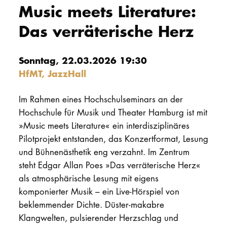
Music meets Literature:
PROMOTION
Das verräterische Herz
Intranet
Sonntag, 22.03.2026 19:30
HfMT, JazzHall
myCampus
Online-Bewerb
Im Rahmen eines Hochschulseminars an der
Hochschule für Musik und Theater Hamburg ist mit
»Music meets Literature« ein interdisziplinäres
Pilotprojekt entstanden, das Konzertformat, Lesung
und Bühnenästhetik eng verzahnt. Im Zentrum
steht Edgar Allan Poes »Das verräterische Herz«
als atmosphärische Lesung mit eigens
komponierter Musik – ein Live-Hörspiel von
beklemmender Dichte. Düster-makabre
Klangwelten, pulsierender Herzschlag und