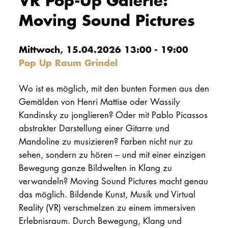
VR Pop-Up Galerie:
Moving Sound Pictures
PROMOTION
Mittwoch, 15.04.2026 13:00 - 19:00
Intranet
Pop Up Raum Grindel
myCampus
Wo ist es möglich, mit den bunten Formen aus den
Online-Bewerb
Gemälden von Henri Mattise oder Wassily
Kandinsky zu jonglieren? Oder mit Pablo Picassos
abstrakter Darstellung einer Gitarre und
Mandoline zu musizieren? Farben nicht nur zu
sehen, sondern zu hören – und mit einer einzigen
Bewegung ganze Bildwelten in Klang zu
verwandeln? Moving Sound Pictures macht genau
das möglich. Bildende Kunst, Musik und Virtual
Reality (VR) verschmelzen zu einem immersiven
Erlebnisraum. Durch Bewegung, Klang und