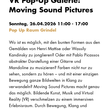
VR Pop-Up Galerie:
Moving Sound Pictures
PROMOTION
Sonntag, 26.04.2026 11:00 - 17:00
Intranet
Pop Up Raum Grindel
myCampus
Wo ist es möglich, mit den bunten Formen aus den
Online-Bewerb
Gemälden von Henri Mattise oder Wassily
Kandinsky zu jonglieren? Oder mit Pablo Picassos
abstrakter Darstellung einer Gitarre und
Mandoline zu musizieren? Farben nicht nur zu
sehen, sondern zu hören – und mit einer einzigen
Bewegung ganze Bildwelten in Klang zu
verwandeln? Moving Sound Pictures macht genau
das möglich. Bildende Kunst, Musik und Virtual
Reality (VR) verschmelzen zu einem immersiven
Erlebnisraum. Durch Bewegung, Klang und