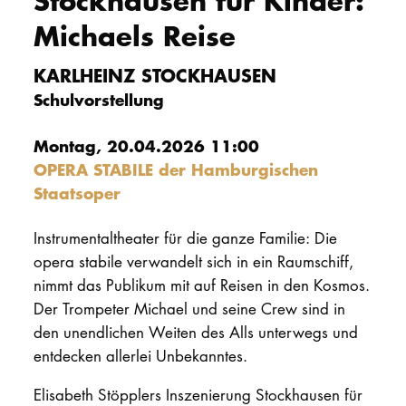
Stockhausen für Kinder:
Michaels Reise
PROMOTION
KARLHEINZ STOCKHAUSEN
Intranet
Schulvorstellung
myCampus
Montag, 20.04.2026 11:00
OPERA STABILE der Hamburgischen
Online-Bewerb
Staatsoper
Instrumentaltheater für die ganze Familie: Die
opera stabile verwandelt sich in ein Raumschiff,
nimmt das Publikum mit auf Reisen in den Kosmos.
Der Trompeter Michael und seine Crew sind in
den unendlichen Weiten des Alls unterwegs und
entdecken allerlei Unbekanntes.
Elisabeth Stöpplers Inszenierung Stockhausen für