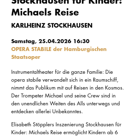
Stockhausen für Kinder:
Michaels Reise
PROMOTION
KARLHEINZ STOCKHAUSEN
Intranet
Samstag, 25.04.2026 16:30
myCampus
OPERA STABILE der Hamburgischen
Staatsoper
Online-Bewerb
Instrumentaltheater für die ganze Familie: Die
opera stabile verwandelt sich in ein Raumschiff,
nimmt das Publikum mit auf Reisen in den Kosmos.
Der Trompeter Michael und seine Crew sind in
den unendlichen Weiten des Alls unterwegs und
entdecken allerlei Unbekanntes.
Elisabeth Stöpplers Inszenierung Stockhausen für
Kinder: Michaels Reise ermöglicht Kindern ab 6