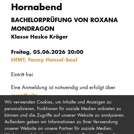
Hornabend
PROMOTION
BACHELORPRÜFUNG VON ROXANA
MONDRAGON
Intranet
Klasse Hasko Kröger
myCampus
Freitag, 05.06.2026 20:00
Online-Bewerb
HfMT, Fanny Hensel-Saal
Eintritt frei
Eine Anmeldung ist notwendig und erfolgt über
eventbrite
.
Wir verwenden Cookies, um Inhalte und Anzeigen zu
personalisieren, Funktionen für soziale Medien anbieten zu
können und die Zugriffe auf unserer Website zu analysieren.
Außerdem geben wir Informationen zu Ihrer Verwendung
unserer Website an unsere Partner für soziale Medien,