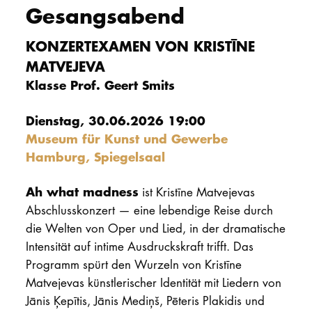
Gesangsabend
PROMOTION
KONZERTEXAMEN VON KRISTĪNE
MATVEJEVA
Intranet
Klasse Prof. Geert Smits
myCampus
Dienstag, 30.06.2026 19:00
Online-Bewerb
Museum für Kunst und Gewerbe
Hamburg, Spiegelsaal
Ah what madness
ist Kristīne Matvejevas
Abschlusskonzert — eine lebendige Reise durch
die Welten von Oper und Lied, in der dramatische
Intensität auf intime Ausdruckskraft trifft. Das
Programm spürt den Wurzeln von Kristīne
Matvejevas künstlerischer Identität mit Liedern von
Jānis Ķepītis, Jānis Mediņš, Pēteris Plakidis und