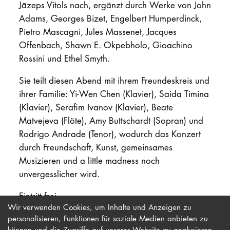
Jāzeps Vītols nach, ergänzt durch Werke von John
Adams, Georges Bizet, Engelbert Humperdinck,
Pietro Mascagni, Jules Massenet, Jacques
Offenbach, Shawn E. Okpebholo, Gioachino
Rossini und Ethel Smyth.
Sie teilt diesen Abend mit ihrem Freundeskreis und
ihrer Familie: Yi-Wen Chen (Klavier), Saida Timina
(Klavier), Serafim Ivanov (Klavier), Beate
Matvejeva (Flöte), Amy Buttschardt (Sopran) und
Rodrigo Andrade (Tenor), wodurch das Konzert
durch Freundschaft, Kunst, gemeinsames
Musizieren und a little madness noch
unvergesslicher wird.
Eintritt frei
Wir verwenden Cookies, um Inhalte und Anzeigen zu
personalisieren, Funktionen für soziale Medien anbieten zu
können und die Zugriffe auf unserer Website zu analysieren.