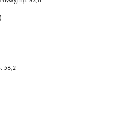
oravský) op. 83,6
)
. 56,2