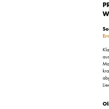
P
W
So
Er
Kl
au
Mah
kra
ab
Lie
Ol