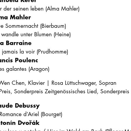
r der seinen leben (Alma Mahler)
ma Mahler
ue Sommernacht (Bierbaum)
 wandle unter Blumen (Heine)
sa Barraine
 jamais la voir (Prudhomme)
ancis Poulenc
es galantes (Aragon)
-Wen Chen, Klavier | Rosa Lüttschwager, Sopran
Preis, Sonderpreis Zeitgenössisches Lied, Sonderpreis
aude Debussy
Romance d’Ariel (Bourget)
tonín Dvořák