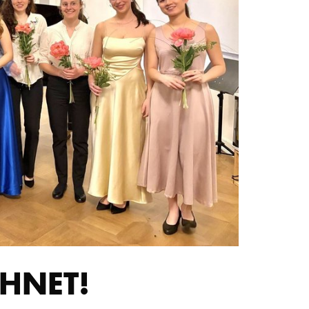
STUDIUM
PROMOTION, FORSCHUNG & TRANSFER
Intranet
myCampus
Online-Bewerbung
HNET!