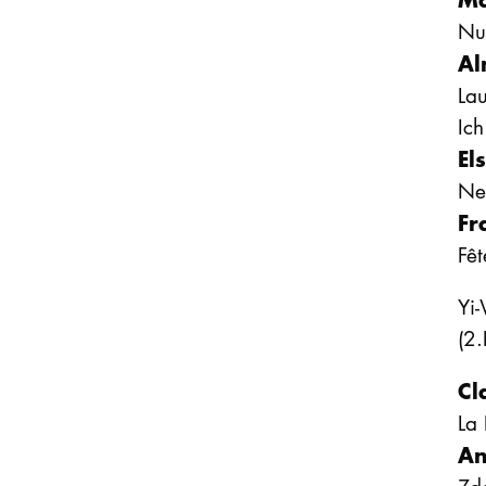
Nu
Al
La
Ich
El
Ne
Fr
Fêt
Yi
(2.
Cl
La 
An