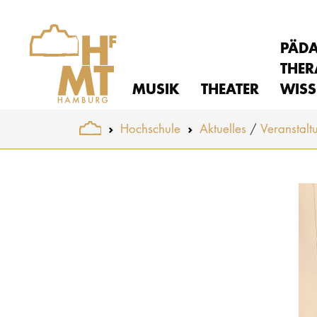
PÄD
THER
MUSIK
THEATER
WISS
You are here:
Hochschule
Aktuelles
Veranstalt
Skip to main content