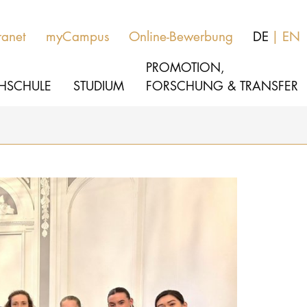
ranet
myCampus
Online-Bewerbung
DE
EN
PROMOTION,
HSCHULE
STUDIUM
FORSCHUNG & TRANSFER
MUSIK
Aktuelles
THEATER
Über uns
PÄDAGOGIK, THERAPIE & WISSENSCHA
Organisation
KULTUR- & MEDIENMANAGEMENT
Service
Netzwerk
HOCHSCHULE