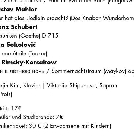
e v lese u potoka / Hier im Wald am Bach (Pfleger-M
stav Mahler
r hat dies Liedlein erdacht? (Des Knaben Wunderhorn
anz Schubert
rsunken (Goethe) D 715
a Sokolović
 une étoile (Tanzer)
 Rimsky-Korsakow
н в летнюю ночь / Sommernachtstraum (Maykov) op
jin Kim, Klavier | Viktoriia Shipunova, Sopran
Preis)
tritt: 17€
hüler und Studierende: 7€
ilienticket: 30 € (2 Erwachsene mit Kindern)