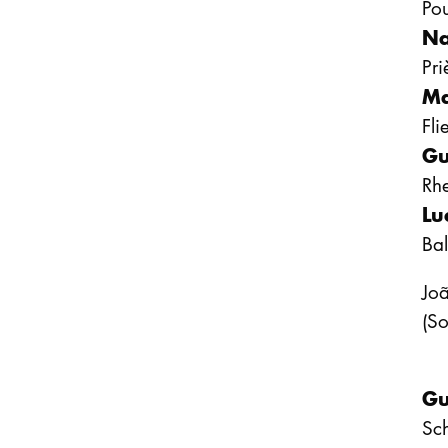
Po
Na
Pri
Ma
Fli
Gu
Rh
Lu
Bal
Joã
(So
Gu
Sc