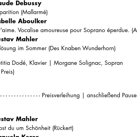
aude Debussy
arition (Mallarmé)
abelle Aboulker
 t'aime. Vocalise amoureuse pour Soprano éperdue. (
stav Mahler
lösung im Sommer (Des Knaben Wunderhorn)
etitia Dodé, Klavier | Morgane Solignac, Sopran
 Preis)
- - - - - - - - - - - - - - - - Preisverleihung | anschließend Pause - - - -
stav Mahler
bst du um Schönheit (Rückert)
nuela Kerer