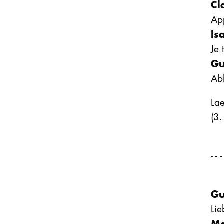
Cl
App
Is
Je
Gu
Ab
La
(3.
- - 
Gu
Lie
Ma