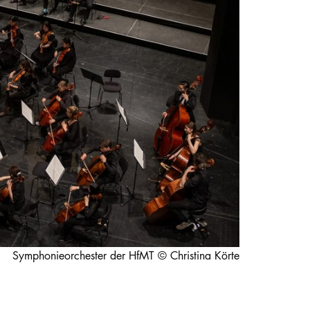
STUDIUM
PROMOTION, FORSCHUNG & TRANSFER
Intranet
myCampus
Online-Bewerbung
Symphonieorchester der HfMT © Christina Körte