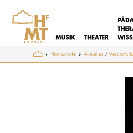
PÄD
THER
MUSIK
THEATER
WISS
You are here:
Hochschule
Aktuelles
Veranstalt
Skip to main content