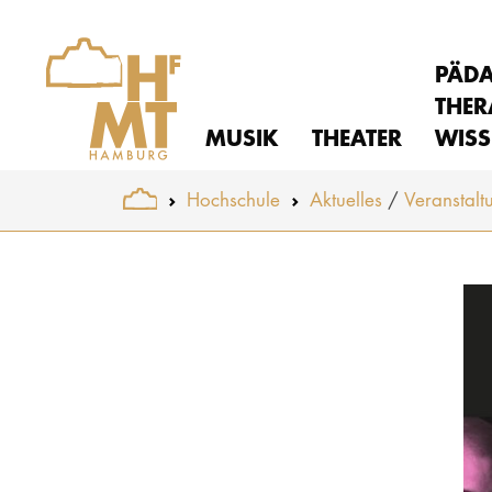
PÄD
THER
MUSIK
THEATER
WISS
You are here:
Hochschule
Aktuelles
Veranstalt
Skip to main content