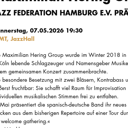
AZZ FEDERATION HAMBURG E.V. PRÄ
nnerstag, 07.05.2026 19:30
MT, JazzHall
e Maximilian Hering Group wurde im Winter 2018 in B
 Köln lebende Schlagzeuger und Namensgeber Musiker
nem gemeinsamen Konzert zusammenbrachte.
 besondere Besetzung mit zwei Bläsern, Kontrabass u
erst fruchtbar: Sie schafft viel Raum für Improvisatio
ividuellen musikalischen Stimmen frei zu entfalten.
 Mai präsentiert die spanisch-deutsche Band ihr neu
cken aus dem bisherigen Repertoire auf einer Tour du
 welcome gathering.«