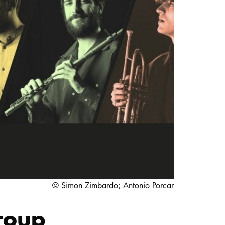
STUDIUM
PROMOTION, FORSCHUNG & TRANSFER
Intranet
myCampus
Online-Bewerbung
© Simon Zimbardo; Antonio Porcar
roup