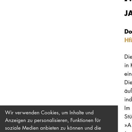
J
Do
Hf
Di
in
ei
Die
äuß
ind
Im
Wir verwenden Cookies, um Inhalte und
Stü
Anzeigen zu personalisieren, Funktionen für
»A
soziale Medien anbieten zu können und die