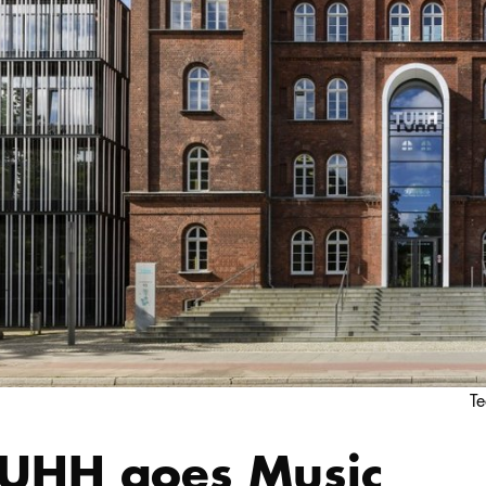
Te
UHH goes Music