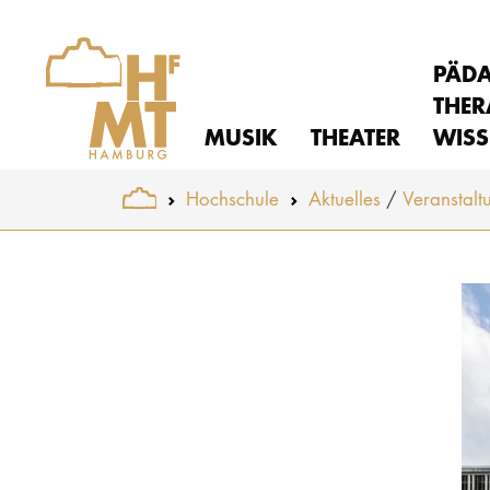
PÄD
THER
MUSIK
THEATER
WISS
You are here:
Hochschule
Aktuelles
Veranstalt
Skip to main content