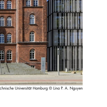
STUDIUM
PROMOTION, FORSCHUNG & TRANSFER
Intranet
myCampus
Online-Bewerbung
chnische Universität Hamburg © Lina P. A. Nguyen