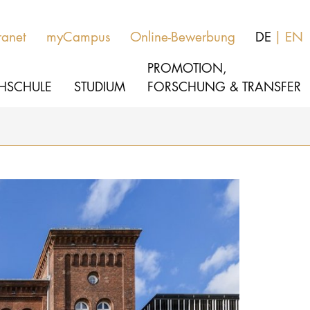
ranet
myCampus
Online-Bewerbung
DE
EN
PROMOTION,
HSCHULE
STUDIUM
FORSCHUNG & TRANSFER
MUSIK
Aktuelles
THEATER
Über uns
PÄDAGOGIK, THERAPIE & WISSENSCHA
Organisation
KULTUR- & MEDIENMANAGEMENT
Service
Netzwerk
HOCHSCHULE