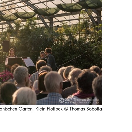
STUDIUM
PROMOTION, FORSCHUNG & TRANSFER
Intranet
myCampus
Online-Bewerbung
nischen Garten, Klein Flottbek © Thomas Sobotta