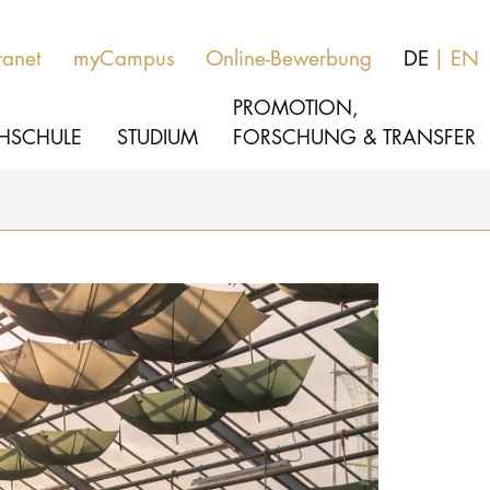
ranet
myCampus
Online-Bewerbung
DE
EN
PROMOTION,
HSCHULE
STUDIUM
FORSCHUNG & TRANSFER
MUSIK
Aktuelles
THEATER
Über uns
PÄDAGOGIK, THERAPIE & WISSENSCHA
Organisation
KULTUR- & MEDIENMANAGEMENT
Service
Netzwerk
HOCHSCHULE