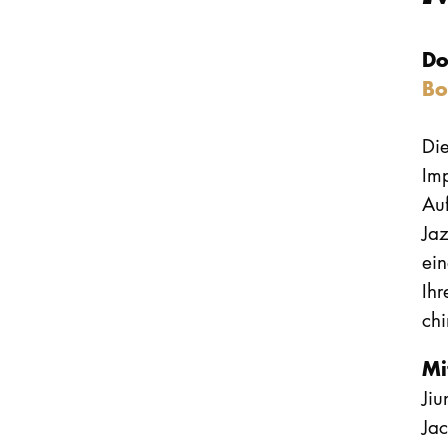
Do
Bo
Die
Im
Auf
Ja
ei
Ihr
chi
Mi
Jiu
Jac