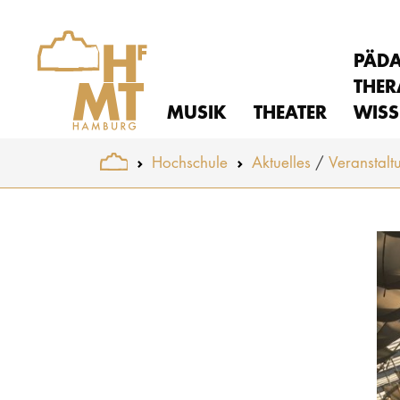
PÄD
THER
MUSIK
THEATER
WISS
You are here:
Hochschule
Aktuelles
Veranstalt
Skip to main content