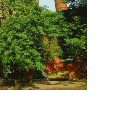
STUDIUM
PROMOTION, FORSCHUNG & TRANSFER
Intranet
myCampus
Online-Bewerbung