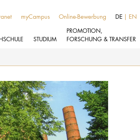
ranet
myCampus
Online-Bewerbung
DE
EN
PROMOTION,
HSCHULE
STUDIUM
FORSCHUNG & TRANSFER
MUSIK
Aktuelles
THEATER
Über uns
PÄDAGOGIK, THERAPIE & WISSENSCHA
Organisation
KULTUR- & MEDIENMANAGEMENT
Service
Netzwerk
HOCHSCHULE