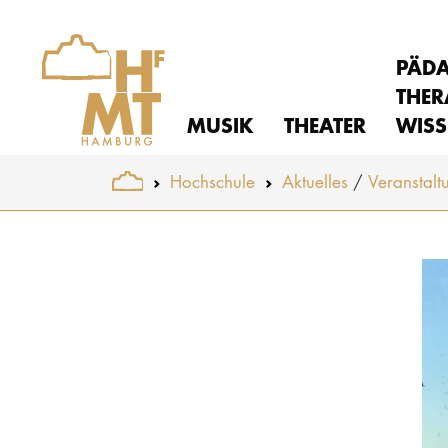
PÄD
THER
MUSIK
THEATER
WISS
You are here:
Hochschule
Aktuelles
Veranstalt
Skip to main content