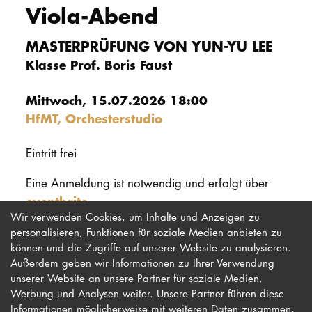
Viola-Abend
PROMOTION
MASTERPRÜFUNG VON YUN-YU LEE
Klasse Prof. Boris Faust
Intranet
Mittwoch, 15.07.2026 18:00
myCampus
HfMT, Orchesterstudio
Online-Bewerb
Eintritt frei
Eine Anmeldung ist notwendig und erfolgt über
eventbrite
.
Wir verwenden Cookies, um Inhalte und Anzeigen zu
personalisieren, Funktionen für soziale Medien anbieten zu
können und die Zugriffe auf unserer Website zu analysieren.
Außerdem geben wir Informationen zu Ihrer Verwendung
unserer Website an unsere Partner für soziale Medien,
Werbung und Analysen weiter. Unsere Partner führen diese
Impressum
Newsletter
Informationen möglicherweise mit weiteren Daten zusammen,