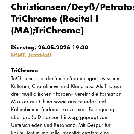
Christiansen/Deyß/Petrato
PROMOTION
TriChrome (Recital I
(MA);TriChrome)
Intranet
myCampus
Dienstag, 26.05.2026 19:30
HfMT, JazzHall
Online-Bewerb
TriChrome
TriChrome lotet die feinen Spannungen zwischen
Kulturen, Charakteren und Klang aus. Als Trio aus
drei musikalischen »Farben« vereint die Formation
Musiker aus China sowie aus Ecuador und
Kolumbien in Südamerika zu einer Begegnung
über große Distanzen hinweg, geprägt von
Unterschieden und Resonanz. Mit Gespür für
Raum, Textur und stille Intensität entsteht eine