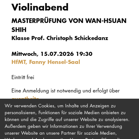
Violinabend
PROMOTION
MASTERPRÜFUNG VON WAN-HSUAN
SHIH
Intranet
Klasse Prof. Christoph Schickedanz
myCampus
Mittwoch, 15.07.2026 19:30
Online-Bewerb
HfMT, Fanny Hensel-Saal
Eintritt frei
Eine Anmeldung ist notwendig und erfolgt über
eventbrite
.
Wir verwenden Cookies, um Inhalte und Anzeigen zu
personalisieren, Funktionen für soziale Medien anbieten zu
können und die Zugriffe auf unserer Website zu analysieren.
Außerdem geben wir Informationen zu Ihrer Verwendung
unserer Website an unsere Partner für soziale Medien,