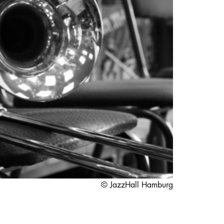
STUDIUM
PROMOTION, FORSCHUNG & TRANSFER
Intranet
myCampus
Online-Bewerbung
© JazzHall Hamburg