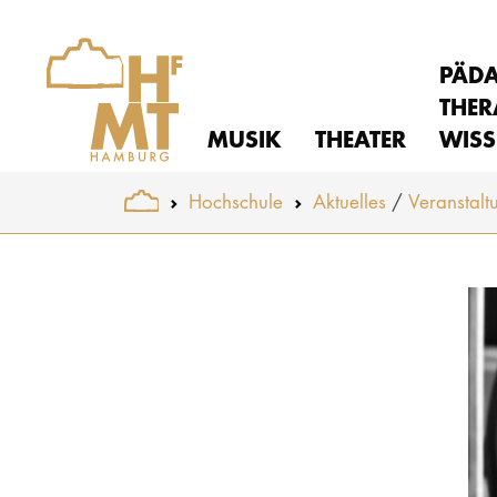
PÄD
THER
MUSIK
THEATER
WISS
You are here:
Hochschule
Aktuelles
Veranstalt
Skip to main content