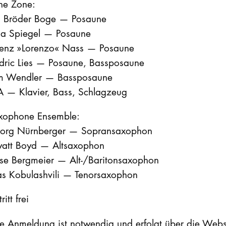
ne Zone:
n Bröder Boge — Posaune
na Spiegel — Posaune
renz »Lorenzo« Nass — Posaune
dric Lies — Posaune, Bassposaune
m Wendler — Bassposaune
A — Klavier, Bass, Schlagzeug
xophone Ensemble:
org Nürnberger — Sopransaxophon
att Boyd — Altsaxophon
sse Bergmeier — Alt-/Baritonsaxophon
ias Kobulashvili — Tenorsaxophon
ritt frei
ne Anmeldung ist notwendig und erfolgt über die Webs