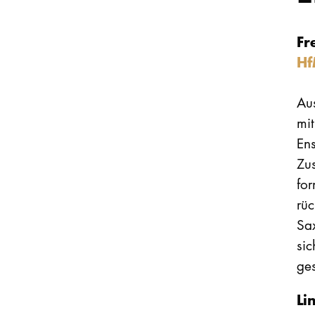
Fr
Hf
Au
mit
En
Zu
fo
rüc
Sa
sic
ge
Li