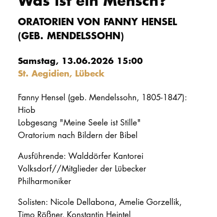
Was ist ein Mensch?
PROMOTION
ORATORIEN VON FANNY HENSEL
(GEB. MENDELSSOHN)
Intranet
Samstag, 13.06.2026 15:00
myCampus
St. Aegidien, Lübeck
Online-Bewerb
Fanny Hensel (geb. Mendelssohn, 1805-1847):
Hiob
Lobgesang "Meine Seele ist Stille"
Oratorium nach Bildern der Bibel
Ausführende: Walddörfer Kantorei
Volksdorf//Mitglieder der Lübecker
Philharmoniker
Solisten: Nicole Dellabona, Amelie Gorzellik,
Timo Rößner, Konstantin Heintel