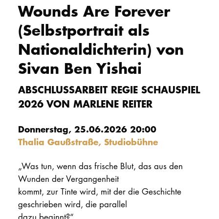
Wounds Are Forever
PROMOTION
(Selbstportrait als
Nationaldichterin) von
Intranet
Sivan Ben Yishai
myCampus
ABSCHLUSSARBEIT REGIE SCHAUSPIEL
Online-Bewerb
2026 VON MARLENE REITER
Donnerstag, 25.06.2026 20:00
Thalia Gaußstraße, Studiobühne
„Was tun, wenn das frische Blut, das aus den
Wunden der Vergangenheit
kommt, zur Tinte wird, mit der die Geschichte
geschrieben wird, die parallel
dazu beginnt?“