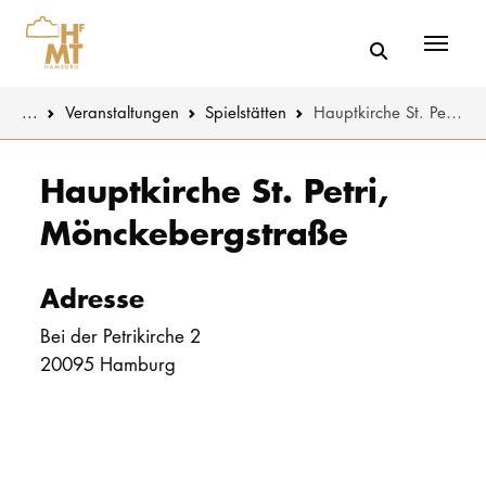
Menü
You are here:
...
Veranstaltungen
Spielstätten
Hauptkirche St. Petri, Mönckebergstraße
Skip to main content
MUSIK
Aktuelles
Hauptkirche St. Petri,
Mönckebergstraße
THEATER
Über uns
PÄDAGOGIK
Organisatio
Adresse
WISSENSC
Service
Bei der Petrikirche 2
KULTUR- 
20095 Hamburg
Netzwerk
HOCHSCHU
STUDIUM