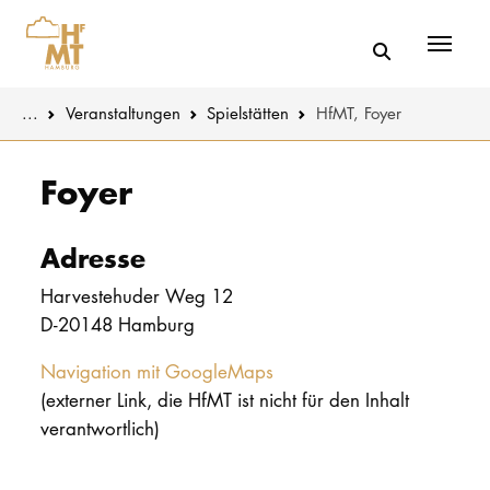
Menü
You are here:
...
Veranstaltungen
Spielstätten
HfMT, Foyer
Skip to main content
MUSIK
Aktuelles
Foyer
THEATER
Über uns
Adresse
PÄDAGOGIK
Organisatio
Harvestehuder Weg 12
WISSENSC
D-20148 Hamburg
Service
KULTUR- 
Navigation mit GoogleMaps
Netzwerk
(externer Link, die HfMT ist nicht für den Inhalt
HOCHSCHU
verantwortlich)
STUDIUM